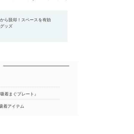
箱から脱却！スペースを有効
利グッズ
と吸着まぐプレート』
吸着アイテム