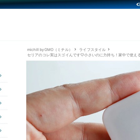
michill byGMO（ミチル）
ライフスタイル
セリアのコレ実はスゴイんです♡小さいのに力持ち！家中で使え