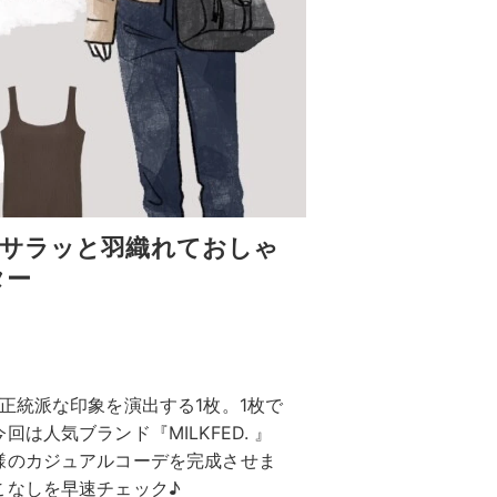
！サラッと羽織れておしゃ
ター
正統派な印象を演出する1枚。1枚で
人気ブランド『MILKFED. 』
様のカジュアルコーデを完成させま
こなしを早速チェック♪