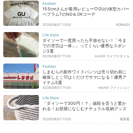
155cmさんが着用レビュー♡GUの体型カバー
ペプラムTのNG＆OKコーデ
2026/08/07 11:00
KOMUGI
ダイソーで一度買ったら手放せない！「今ま
での苦労は一体…」ってくらい優秀なスポン
ジ3選
2026/08/07 11:00
michill ライフスタイル
しまむらの新作ワイドパンツは売り切れ前に
確保しとこ♡はくだけでサマになる！優秀ア
イテム5選
2026/08/07 11:00
michill ファッション
「ダイソーで300円！？」値段を言うと驚か
れる！お部屋になじむナチュラル収納グッズ
2026/08/07 11:00
海原藍