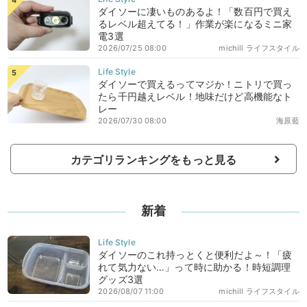
ダイソーに凄いものあるよ！「数百円で買え
るレベル超えてる！」作業が楽になるミニ家
電3選
2026/07/25 08:00
michill ライフスタイル
ダイソーで買えるってマジか！ニトリで買っ
たら千円越えレベル！地味だけど高機能なト
レー
2026/07/30 08:00
海原藍
カテゴリランキングをもっと見る
新着
ダイソーのこれ持っとくと便利だよ～！「疲
れて気力ない…」って時に助かる！時短調理
グッズ3選
2026/08/07 11:00
michill ライフスタイル