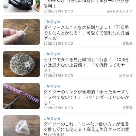
「SHAKA」コラボの4層ショルダーバッグが
便利！
2026/08/08 11:00
michill エンタメ
ダイソーさんこんなの反則だよ…！「不器用
でもなんとかなる！」可愛くて便利なお弁当
グッズ
2026/08/08 11:00
海原藍
セリアでタグを見た瞬間カゴ行き！「100円
とは思えない上質感！」「今流行ってるヤ
ツ！」
2026/08/08 11:00
如月せり
ダイソーのリングが画期的「余ったルーズリ
ーフ捨てないで！」「バインダーよりいいか
も！」
2026/08/08 11:00
海原藍
ダイソーのこれ…「じゃない使い方」が優勝
♡推し活にも使える！高見え美容グッズの意
外な活用法