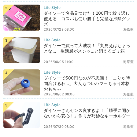
ダイソーで名品見つけた！200円で繰り返し
使える！コスパも使い勝手も完璧な掃除グッ
ズ
2026/07/29 08:00
海原藍
ダイソーで買って大成功！「丸見えはちょっ
とな…」生活感がスンッ…と消えるゴミ箱
2026/08/05 11:00
海原藍
ダイソーで500円なのが不思議！「こりゃ時
間溶けるわ…」大人もついハマっちゃう本格
おもちゃ
2026/08/02 08:00
海原藍
ダイソーさんセンス良すぎよ！「勝手に開か
ないから安心！」作りが巧妙なキーホルダー
2026/07/30 08:00
海原藍