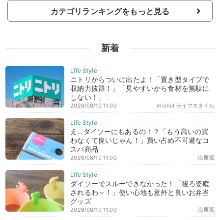
カテゴリランキングをもっと見る
新着
ニトリからついに出たよ！「置き型タイプで
収納力抜群！」「見やすいから食材を無駄に
しない！」
2026/08/10 11:00
michill ライフスタイル
え…ダイソーにもあるの！？「もう高いの買
わなくて良いじゃん！」買い占め不可避なコ
スパ商品
2026/08/10 11:00
海原藍
ダイソーでスルーできなかった！「後ろ姿癒
されるわ～！」使い心地も意外と良いお弁当
グッズ
2026/08/10 11:00
海原藍