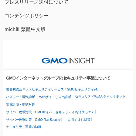
プレスリリース送付について
コンテンツポリシー
michill 繁體中文版
GMOインターネットグループのセキュリティ事業について
世界初総合ネットセキュリティサービス「GMOセキュリティ24」
セキュリティ相談AIチャットボット
パスワード漏洩診断
Webサイトリスク診断
実在証明・盗聴対策
サイバー攻撃対策（GMOサイバーセキュリティ byイエラエ）
サイバー攻撃対策（GMO Flatt Security）
なりすまし対策
セキュリティ事業の軌跡