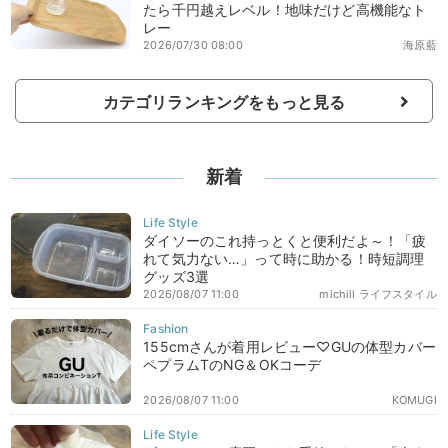
たら千円越えレベル！地味だけど高機能なト
レー
2026/07/30 08:00
海原藍
カテゴリランキングをもっと見る
新着
ダイソーのこれ持っとくと便利だよ～！「疲
れて気力ない…」って時に助かる！時短調理
グッズ3選
2026/08/07 11:00
michill ライフスタイル
155cmさんが着用レビュー♡GUの体型カバー
ペプラムTのNG＆OKコーデ
2026/08/07 11:00
KOMUGI