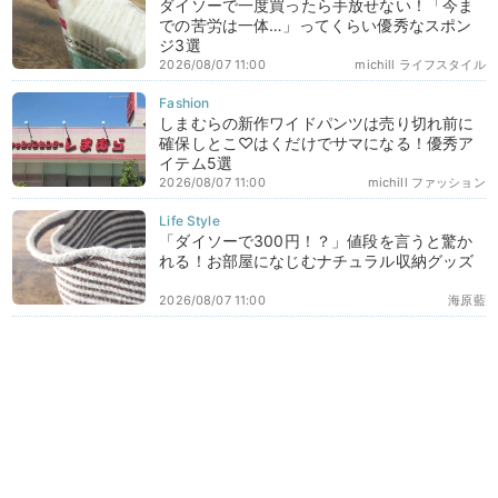
ダイソーで一度買ったら手放せない！「今ま
での苦労は一体…」ってくらい優秀なスポン
ジ3選
2026/08/07 11:00
michill ライフスタイル
しまむらの新作ワイドパンツは売り切れ前に
確保しとこ♡はくだけでサマになる！優秀ア
イテム5選
2026/08/07 11:00
michill ファッション
「ダイソーで300円！？」値段を言うと驚か
れる！お部屋になじむナチュラル収納グッズ
2026/08/07 11:00
海原藍