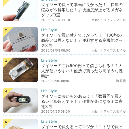
ダイソーで買って本当に良かった！「長年の
悩みが即解消した！」快適度が上がるメガネ
グッズ3選
2026/07/24 08:00
michill ライフスタイル
ダイソーで買い替えてよかった！「100均の
商品とは思えない！」便利すぎる高機能グッ
ズ3選
2026/08/03 08:00
michill ライフスタイル
ダイソーのこれ500円って信じられる！？大
人が使いやすい！他所で買ったら高そうな腕
時計
2026/08/05 08:00
海原藍
ダイソーに凄いものあるよ！「数百円で買え
るレベル超えてる！」作業が楽になるミニ家
電3選
2026/07/25 08:00
michill ライフスタイル
ダイソーで買えるってマジか！ニトリで買っ