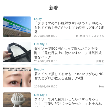
新着
「ファミマのコレ絶対ウマいやつ！」中の人
もおすすめ！辛さがヤミツキの推しグルメ5連
発
2026/08/09 11:00
michill ライフスタイル
ダイソーで500円か…って悩んだことを後
悔！「見た目以上に使いやすい！」通気性抜
群なバッグ
2026/08/09 11:00
海原藍
眉メイクで損してるかも！ついやりがちなNG
習慣とプロが教える正解テク4選
2026/08/09 11:00
Ikue
ダイソーで見た目買いしたらハマっちゃっ
た！「可愛いだけじゃなかった！」お手入れ