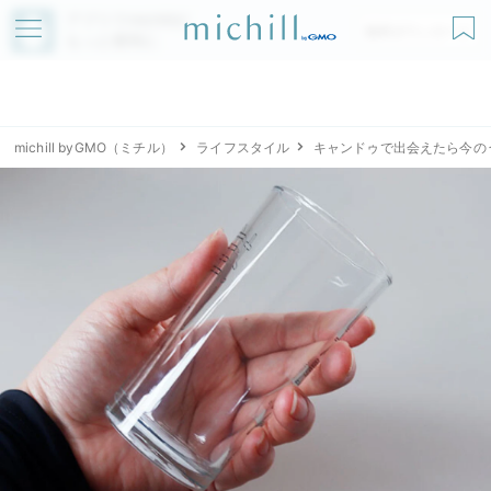
アプリでmichillが
無料ダウンロード
もっと便利に
michill byGMO（ミチル）
ライフスタイル
キャンドゥで出会えたら今の