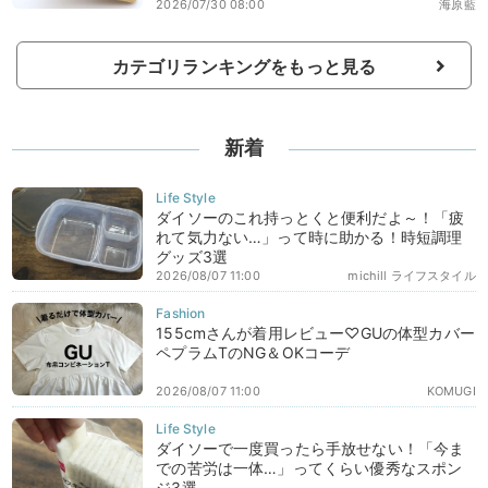
2026/07/30 08:00
海原藍
カテゴリランキングをもっと見る
新着
ダイソーのこれ持っとくと便利だよ～！「疲
れて気力ない…」って時に助かる！時短調理
グッズ3選
2026/08/07 11:00
michill ライフスタイル
155cmさんが着用レビュー♡GUの体型カバー
ペプラムTのNG＆OKコーデ
2026/08/07 11:00
KOMUGI
ダイソーで一度買ったら手放せない！「今ま
での苦労は一体…」ってくらい優秀なスポン
ジ3選