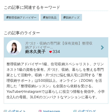
この記事に関連するキーワード
整理収納アドバイザー
無印良品
収納グッズ
この記事のライター
片づけ・収納の専門家【保有資格】整理収
納アドバイザー...
鈴木久美子
334
整理収納アドバイザー1級、住宅収納スペシャリスト、クリン
ネスト1級の資格を保有。片づけ、収納、暮らしを整える専門
家として活動中。収納・片づけに悩む個人宅に訪問する『整
理収納サポート』は500回以上。オンライン（ZOOM）を活
用した『整理収納レッスン』も全国から依頼を受ける。
YouTubeやInstagramでは暮らしに役立つ情報を発信中。小学
生2人の母親。3LDKのコンパクトなマンションに暮らす。
公式サイト
Instagram
公式ブログ