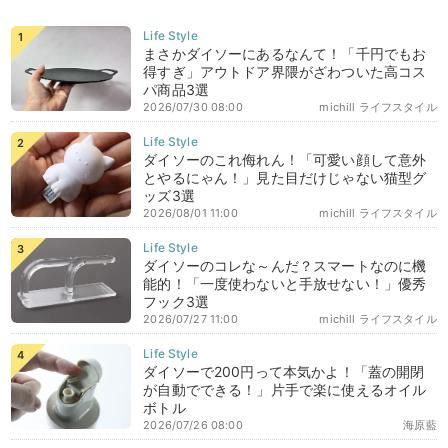
まさかダイソーにあるなんて！「千円でもお
得すぎ」アウトドア界隈がざわついた高コス
パ商品3選
2026/07/30 08:00
michill ライフスタイル
ダイソーのこれ侮れん！「可愛い顔して意外
とやるにゃん！」見た目だけじゃない猫型グ
ッズ3選
2026/08/01 11:00
michill ライフスタイル
ダイソーのコレな～んだ？スマートなのに機
能的！「一度使わないと手放せない！」優秀
フック3選
2026/07/27 11:00
michill ライフスタイル
ダイソーで200円って本気かよ！「蓋の開閉
が自動でできる！」片手で楽に使えるオイル
ボトル
2026/07/26 08:00
海原藍