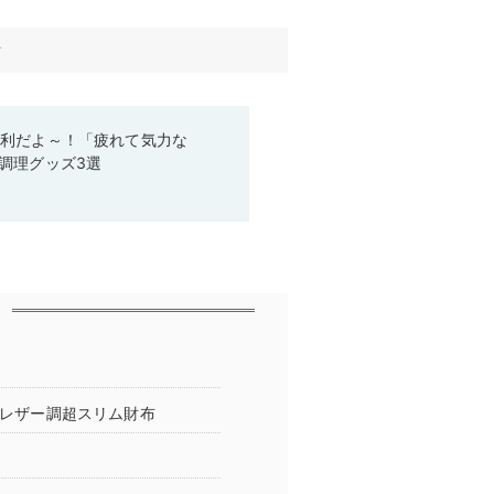
す
便利だよ～！「疲れて気力な
調理グッズ3選
のレザー調超スリム財布
！