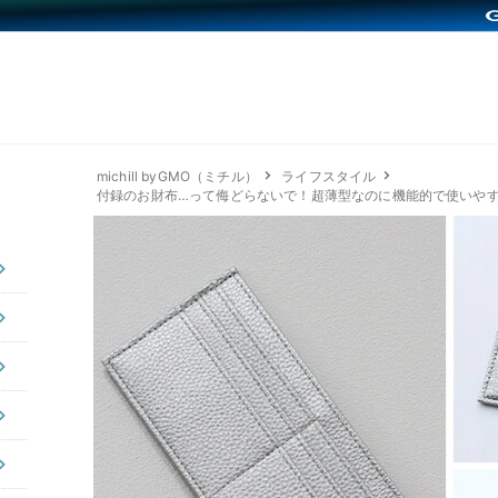
michill byGMO（ミチル）
ライフスタイル
付録のお財布…って侮どらないで！超薄型なのに機能的で使いやす