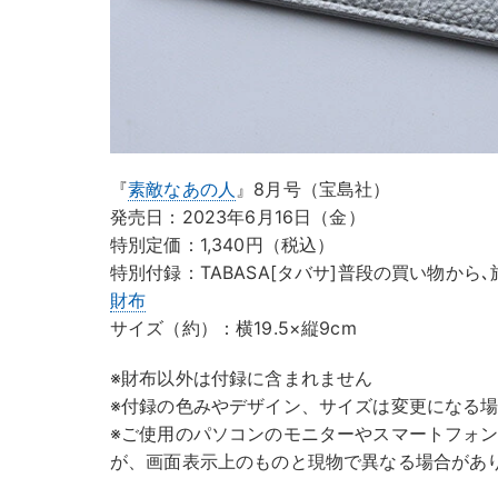
『
素敵なあの人
』8月号（宝島社）
発売日：2023年6月16日（金）
特別定価：1,340円（税込）
特別付録：TABASA[タバサ]普段の買い物か
財布
サイズ（約）：横19.5×縦9cm
※財布以外は付録に含まれません
※付録の色みやデザイン、サイズは変更になる
※ご使用のパソコンのモニターやスマートフォ
が、画面表示上のものと現物で異なる場合があ