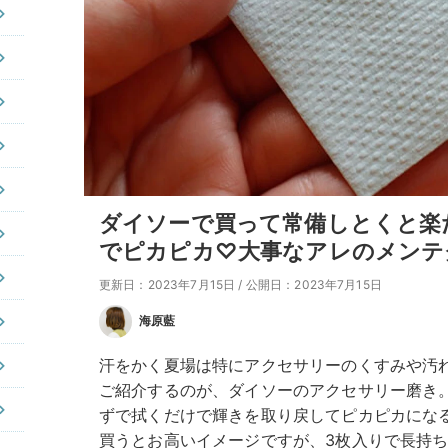
ダイソーで買って常備しとくと楽
でピカピカ♡大事なアレのメンテ
更新日：2023年7月15日
/
公開日：2023年7月15日
海原藍
汗をかく夏場は特にアクセサリーのくすみや汚
ご紹介するのが、ダイソーのアクセサリー磨き
ずで拭くだけで輝きを取り戻してピカピカにな
買うとお高いイメージですが、3枚入りで長持