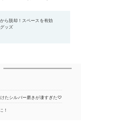
箱から脱却！スペースを有効
利グッズ
つけたシルバー磨きが凄すぎた♡
に！