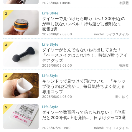
2026/08/01 08:00
海原藍
ダイソーで見つけたら即カゴへ！300円なの
が申し訳ないレベル！持ち運びに便利なミニ
家電3選
2026/08/02 08:00
michill ライフスタイル
ダイソーがとんでもないもの出してきた！
「ベースメイクはこれ1本！」時短が叶うアイ
デアグッズ
2026/08/03 08:00
海原藍
キャンドゥで見つけて飛びついた！「キャッ
プ使うのは抵抗が…」毎日気持ちよく使える
専用コップ
2026/08/04 08:00
叶こはく
ダイソーで数百円って信じられない！「他店
だと2000円以上を覚悟…」日よけグッズ3選
2026/07/29 11:00
michill ライフスタイル