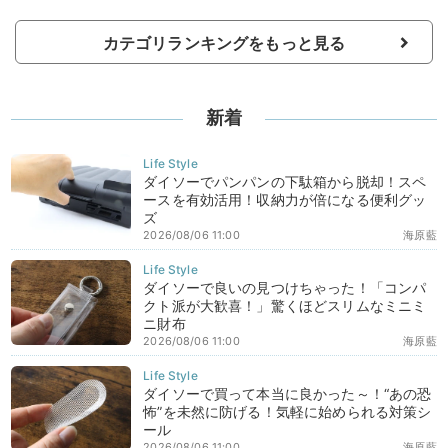
カテゴリランキングをもっと見る
新着
ダイソーでパンパンの下駄箱から脱却！スペ
ースを有効活用！収納力が倍になる便利グッ
ズ
2026/08/06 11:00
海原藍
ダイソーで良いの見つけちゃった！「コンパ
クト派が大歓喜！」驚くほどスリムなミニミ
ニ財布
2026/08/06 11:00
海原藍
ダイソーで買って本当に良かった～！“あの恐
怖”を未然に防げる！気軽に始められる対策シ
ール
2026/08/06 11:00
海原藍