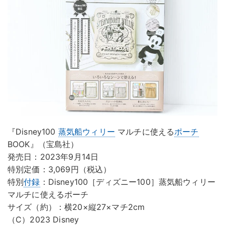
『Disney100
蒸気船ウィリー
マルチに使える
ポーチ
BOOK』（宝島社）
発売日：2023年9月14日
特別定価：3,069円（税込）
特別
付録
：Disney100［ディズニー100］蒸気船ウィリー
マルチに使えるポーチ
サイズ（約）：横20×縦27×マチ2cm
（C）2023 Disney