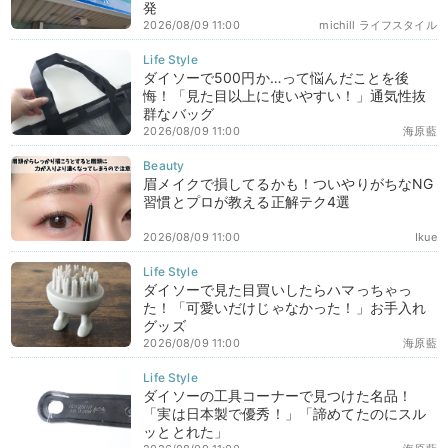
発
2026/08/09 11:00
michill ライフスタイル
ダイソーで500円か…って悩んだことを後
悔！「見た目以上に使いやすい！」通気性抜
群なバッグ
2026/08/09 11:00
海原藍
眉メイクで損してるかも！ついやりがちなNG
習慣とプロが教える正解テク4選
2026/08/09 11:00
Ikue
ダイソーで見た目買いしたらハマっちゃっ
た！「可愛いだけじゃなかった！」お手入れ
グッズ
2026/08/09 11:00
海原藍
ダイソーの工具コーナーで見つけた名品！
「実は日本製で優秀！」「諦めてたのにスル
ッととれた」