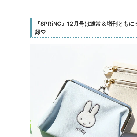
『SPRiNG』12月号は通常＆増刊とも
録♡