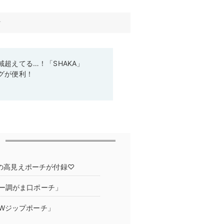
す
超えてる…！「SHAKA」
グが便利！
ーの高見えポーチが付録♡
ー調がま口ポーチ」
Wジップポーチ」