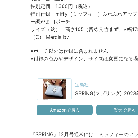
特別定価：1,360円（税込）
特別付録：miffy［ミッフィー］ふわふわアッ
ー調がま口ポーチ
サイズ（約）：高さ105（留め具含まず）×幅17
（C） Mercis bv
※ポーチ以外は付録に含まれません
※付録の色みやデザイン、サイズは変更になる
宝島社
SPRiNG(スプリング) 202
Amazonで購入
楽天で購入
『SPRiNG』12月号通常には、ミッフィーの