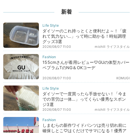
新着
ダイソーのこれ持っとくと便利だよ～！「疲
れて気力ない…」って時に助かる！時短調理
グッズ3選
2026/08/07 11:00
michill ライフスタイル
155cmさんが着用レビュー♡GUの体型カバー
ペプラムTのNG＆OKコーデ
2026/08/07 11:00
KOMUGI
ダイソーで一度買ったら手放せない！「今ま
での苦労は一体…」ってくらい優秀なスポン
ジ3選
2026/08/07 11:00
michill ライフスタイル
しまむらの新作ワイドパンツは売り切れ前に
確保しとこ♡はくだけでサマになる！優秀ア