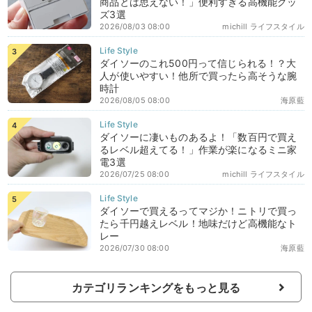
商品とは思えない！」便利すぎる高機能グッ
ズ3選
2026/08/03 08:00
michill ライフスタイル
ダイソーのこれ500円って信じられる！？大
人が使いやすい！他所で買ったら高そうな腕
時計
2026/08/05 08:00
海原藍
ダイソーに凄いものあるよ！「数百円で買え
るレベル超えてる！」作業が楽になるミニ家
電3選
2026/07/25 08:00
michill ライフスタイル
ダイソーで買えるってマジか！ニトリで買っ
たら千円越えレベル！地味だけど高機能なト
レー
2026/07/30 08:00
海原藍
カテゴリランキングをもっと見る