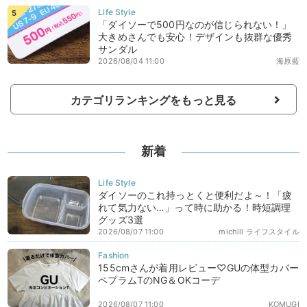
「ダイソーで500円なのが信じられない！」
大きめさんでも安心！デザインも抜群な優秀
サンダル
2026/08/04 11:00
海原藍
カテゴリランキングをもっと見る
新着
ダイソーのこれ持っとくと便利だよ～！「疲
れて気力ない…」って時に助かる！時短調理
グッズ3選
2026/08/07 11:00
michill ライフスタイル
155cmさんが着用レビュー♡GUの体型カバー
ペプラムTのNG＆OKコーデ
2026/08/07 11:00
KOMUGI