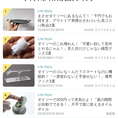
まさかダイソーにあるなんて！「千円でもお
得すぎ」アウトドア界隈がざわついた高コス
パ商品3選
2026/07/30 08:00
michill ライフスタイル
ダイソーのこれ侮れん！「可愛い顔して意外
とやるにゃん！」見た目だけじゃない猫型グ
ッズ3選
2026/08/01 11:00
michill ライフスタイル
ダイソーのコレな～んだ？スマートなのに機
能的！「一度使わないと手放せない！」優秀
フック3選
2026/07/27 11:00
michill ライフスタイル
ダイソーで200円って本気かよ！「蓋の開閉
が自動でできる！」片手で楽に使えるオイル
ボトル
2026/07/26 08:00
海原藍