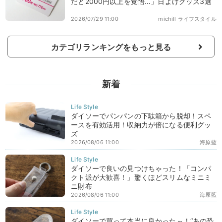
だと2000円以上を覚悟…」日よけグッズ3選
2026/07/29 11:00
michill ライフスタイル
カテゴリランキングをもっと見る
新着
ダイソーでパンパンの下駄箱から脱却！スペ
ースを有効活用！収納力が倍になる便利グッ
ズ
2026/08/06 11:00
海原藍
ダイソーで良いの見つけちゃった！「コンパ
クト派が大歓喜！」驚くほどスリムなミニミ
ニ財布
2026/08/06 11:00
海原藍
ダイソーで買って本当に良かった～！“あの恐