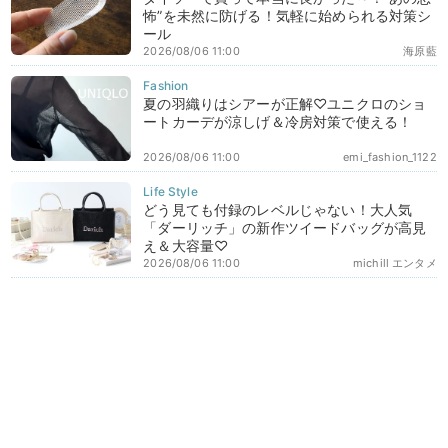
怖”を未然に防げる！気軽に始められる対策シ
ール
2026/08/06 11:00
海原藍
夏の羽織りはシアーが正解♡ユニクロのショ
ートカーデが涼しげ＆冷房対策で使える！
2026/08/06 11:00
emi_fashion_1122
どう見ても付録のレベルじゃない！大人気
「ダーリッチ」の新作ツイードバッグが高見
え＆大容量♡
2026/08/06 11:00
michill エンタメ