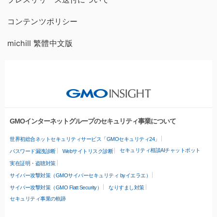
コンテンツポリシー
michill 繁體中文版
GMOインターネットグループのセキュリティ事業について
世界初総合ネットセキュリティサービス「GMOセキュリティ24」
セキュリティ相談AIチャットボット
パスワード漏洩診断
Webサイトリスク診断
実在証明・盗聴対策
サイバー攻撃対策（GMOサイバーセキュリティ byイエラエ）
サイバー攻撃対策（GMO Flatt Security）
なりすまし対策
セキュリティ事業の軌跡