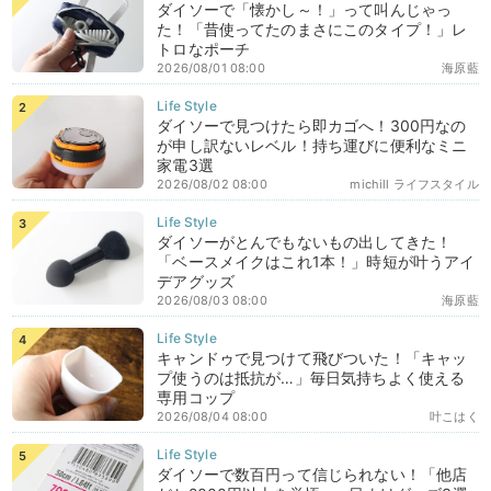
ダイソーで「懐かし～！」って叫んじゃっ
た！「昔使ってたのまさにこのタイプ！」レ
トロなポーチ
2026/08/01 08:00
海原藍
ダイソーで見つけたら即カゴへ！300円なの
が申し訳ないレベル！持ち運びに便利なミニ
家電3選
2026/08/02 08:00
michill ライフスタイル
ダイソーがとんでもないもの出してきた！
「ベースメイクはこれ1本！」時短が叶うアイ
デアグッズ
2026/08/03 08:00
海原藍
キャンドゥで見つけて飛びついた！「キャッ
プ使うのは抵抗が…」毎日気持ちよく使える
専用コップ
2026/08/04 08:00
叶こはく
ダイソーで数百円って信じられない！「他店