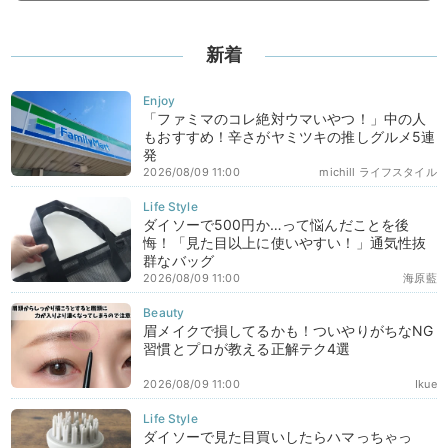
新着
「ファミマのコレ絶対ウマいやつ！」中の人
もおすすめ！辛さがヤミツキの推しグルメ5連
発
2026/08/09 11:00
michill ライフスタイル
ダイソーで500円か…って悩んだことを後
悔！「見た目以上に使いやすい！」通気性抜
群なバッグ
2026/08/09 11:00
海原藍
眉メイクで損してるかも！ついやりがちなNG
習慣とプロが教える正解テク4選
2026/08/09 11:00
Ikue
ダイソーで見た目買いしたらハマっちゃっ