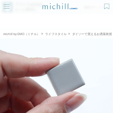
アプリでmichillが
無料ダウンロード
もっと便利に
michill byGMO（ミチル）
ライフスタイル
ダイソーで買えるお洒落雑貨