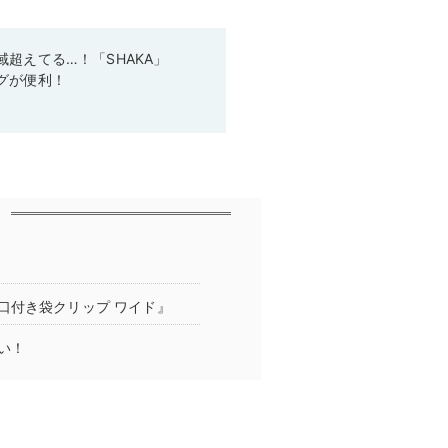
超えてる…！「SHAKA」
グが便利！
口付き袋クリップ ワイド』
い！