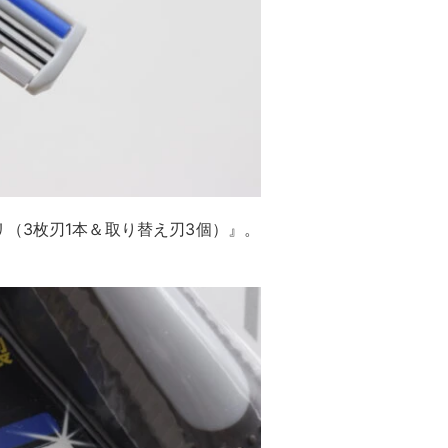
（3枚刃1本＆取り替え刃3個）』。
。