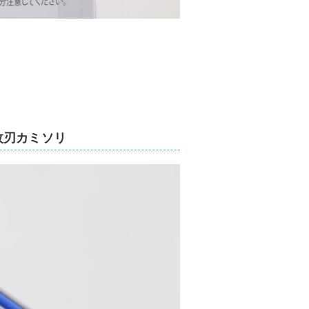
）
枚刃カミソリ