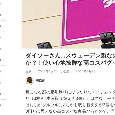
ダイソーさん…スウェーデン製なの
か？！使い心地抜群な高コスパグ
更新日：2024年2月25日
/
公開日：2024年2月25日
海原藍
気になる顔の産毛剃りにぴったりなアイテムを
リ（3枚刃1本＆取り替え刃3個）』はスウェー
はお肌がツルツルに♪しかも取り替え刃が3個も
0円とは思えない高コスパな商品だったので、