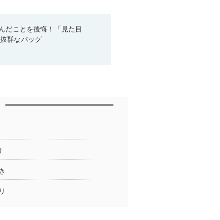
悩んだことを後悔！「見た目
性抜群なバッグ
リ
き
リ