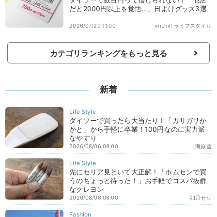
だと2000円以上を覚悟…」日よけグッズ3選
2026/07/29 11:00
michill ライフスタイル
カテゴリランキングをもっと見る
新着
ダイソーで買ったら大当たり！「ガサガサか
かと」から手軽に卒業！100円なのに実力派
なやすり
2026/08/06 08:00
海原藍
先にセリア見といて大正解！「ホムセンで買
うのちょっと待った！」お手軽でコスパ抜群
なクレヨン
2026/08/06 08:00
如月せり