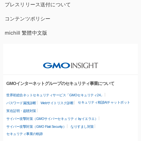
プレスリリース送付について
コンテンツポリシー
michill 繁體中文版
GMOインターネットグループのセキュリティ事業について
世界初総合ネットセキュリティサービス「GMOセキュリティ24」
セキュリティ相談AIチャットボット
パスワード漏洩診断
Webサイトリスク診断
実在証明・盗聴対策
サイバー攻撃対策（GMOサイバーセキュリティ byイエラエ）
サイバー攻撃対策（GMO Flatt Security）
なりすまし対策
セキュリティ事業の軌跡