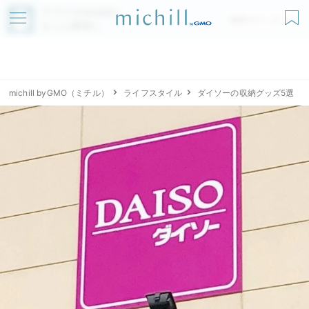
アプリでmichillが
無料ダウンロード
もっと便利に
michill byGMO（ミチル）
ライフスタイル
ダイソーの収納グッズ5選