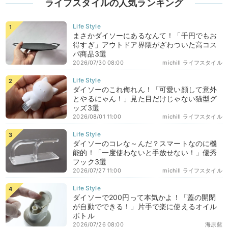
ライフスタイルの人気ランキング
まさかダイソーにあるなんて！「千円でもお
得すぎ」アウトドア界隈がざわついた高コス
パ商品3選
2026/07/30 08:00
michill ライフスタイル
ダイソーのこれ侮れん！「可愛い顔して意外
とやるにゃん！」見た目だけじゃない猫型グ
ッズ3選
2026/08/01 11:00
michill ライフスタイル
ダイソーのコレな～んだ？スマートなのに機
能的！「一度使わないと手放せない！」優秀
フック3選
2026/07/27 11:00
michill ライフスタイル
ダイソーで200円って本気かよ！「蓋の開閉
が自動でできる！」片手で楽に使えるオイル
ボトル
2026/07/26 08:00
海原藍