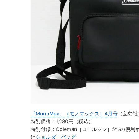
『MonoMax』（モノマックス）4月号
（宝島社
特別価格：1,280円（税込）
特別付録：Coleman［コールマン］5つの便
け
ショルダーバッグ