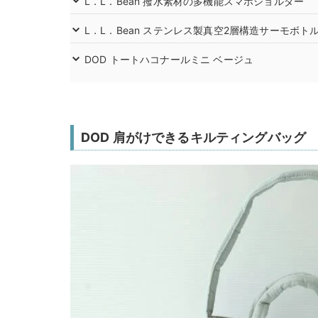
L．L．Bean 撥水素材の多機能スマホショルダー
L．L．Bean ステンレス製真空2層構造サーモボト
DOD トートハコナールミニ ベージュ
DOD 肩がけできるキルティングバッグ