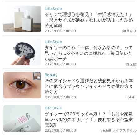
セリアで理想形を発見！「生活感消えた！」
「形とサイズが絶妙」欲しいが詰まった詰め
替え容器
2026/08/07 08:00
如月せり
ダイソーのこれ「一体、何が入るの？」って
思ったら…♡小さいのに頼れる！毎日使いた
い黒ポーチ
2026/08/07 08:00
海原藍
そのアイシャドウ選びだと残念見えかも！本
当に似合うブラウンアイシャドウの選び方＆
塗り方
2026/08/07 08:00
tobibi
ダイソーで300円って本気！？「もはや家電
屋レベルのクオリティ！」便利すぎる小型家
電3選
2026/08/07 08:00
michill ライフスタイル