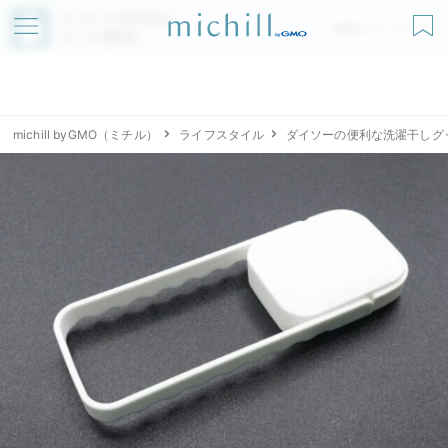
アプリでmichillが
無料ダウンロード
もっと便利に
michill byGMO（ミチル）
ライフスタイル
ダイソーの便利な洗濯干しグ