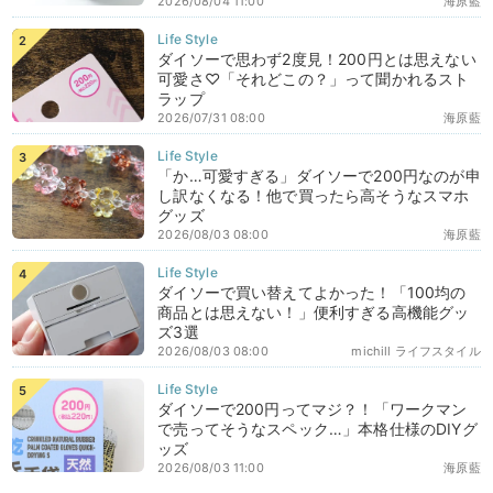
2026/08/04 11:00
海原藍
ダイソーで思わず2度見！200円とは思えない
可愛さ♡「それどこの？」って聞かれるスト
ラップ
2026/07/31 08:00
海原藍
「か…可愛すぎる」ダイソーで200円なのが申
し訳なくなる！他で買ったら高そうなスマホ
グッズ
2026/08/03 08:00
海原藍
ダイソーで買い替えてよかった！「100均の
商品とは思えない！」便利すぎる高機能グッ
ズ3選
2026/08/03 08:00
michill ライフスタイル
ダイソーで200円ってマジ？！「ワークマン
で売ってそうなスペック…」本格仕様のDIYグ
ッズ
2026/08/03 11:00
海原藍