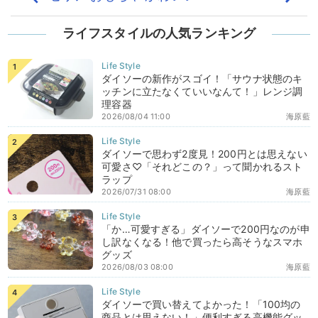
ライフスタイルの人気ランキング
ダイソーの新作がスゴイ！「サウナ状態のキ
ッチンに立たなくていいなんて！」レンジ調
理容器
2026/08/04 11:00
海原藍
ダイソーで思わず2度見！200円とは思えない
可愛さ♡「それどこの？」って聞かれるスト
ラップ
2026/07/31 08:00
海原藍
「か…可愛すぎる」ダイソーで200円なのが申
し訳なくなる！他で買ったら高そうなスマホ
グッズ
2026/08/03 08:00
海原藍
ダイソーで買い替えてよかった！「100均の
商品とは思えない！」便利すぎる高機能グッ