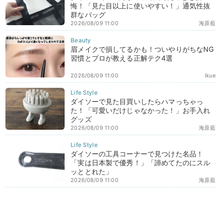
悔！「見た目以上に使いやすい！」通気性抜
群なバッグ
2026/08/09 11:00
海原藍
眉メイクで損してるかも！ついやりがちなNG
習慣とプロが教える正解テク4選
2026/08/09 11:00
Ikue
ダイソーで見た目買いしたらハマっちゃっ
た！「可愛いだけじゃなかった！」お手入れ
グッズ
2026/08/09 11:00
海原藍
ダイソーの工具コーナーで見つけた名品！
「実は日本製で優秀！」「諦めてたのにスル
ッととれた」
2026/08/09 11:00
海原藍