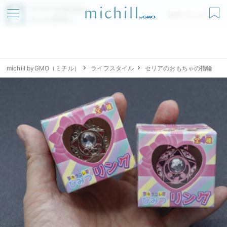
アプリでmichillが
無料ダウンロード
もっと便利に
michill byGMO（ミチル）
ライフスタイル
セリアのおもちゃの指輪