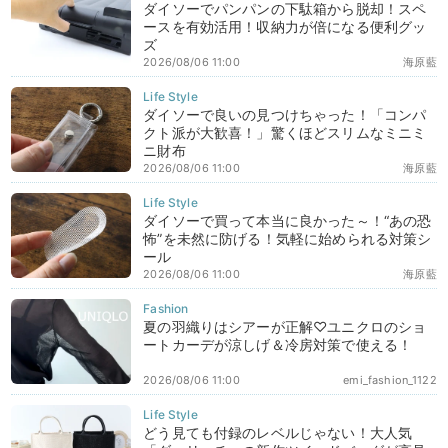
ダイソーでパンパンの下駄箱から脱却！スペ
ースを有効活用！収納力が倍になる便利グッ
ズ
2026/08/06 11:00
海原藍
ダイソーで良いの見つけちゃった！「コンパ
クト派が大歓喜！」驚くほどスリムなミニミ
ニ財布
2026/08/06 11:00
海原藍
ダイソーで買って本当に良かった～！“あの恐
怖”を未然に防げる！気軽に始められる対策シ
ール
2026/08/06 11:00
海原藍
夏の羽織りはシアーが正解♡ユニクロのショ
ートカーデが涼しげ＆冷房対策で使える！
2026/08/06 11:00
emi_fashion_1122
どう見ても付録のレベルじゃない！大人気