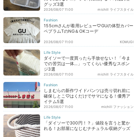
グッズ3選
2026/08/07 11:00
michill ライフスタイル
155cmさんが着用レビュー♡GUの体型カバー
ペプラムTのNG＆OKコーデ
2026/08/07 11:00
KOMUGI
ダイソーで一度買ったら手放せない！「今ま
での苦労は一体…」ってくらい優秀なスポン
ジ3選
2026/08/07 11:00
michill ライフスタイル
しまむらの新作ワイドパンツは売り切れ前に
確保しとこ♡はくだけでサマになる！優秀ア
イテム5選
2026/08/07 11:00
michill ファッション
「ダイソーで300円！？」値段を言うと驚か
れる！お部屋になじむナチュラル収納グッズ