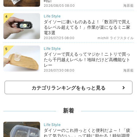
時計
2026/08/05 08:00
海原藍
ダイソーに凄いものあるよ！「数百円で買え
るレベル超えてる！」作業が楽になるミニ家
電3選
2026/07/25 08:00
michill ライフスタイル
ダイソーで買えるってマジか！ニトリで買っ
たら千円越えレベル！地味だけど高機能なト
レー
2026/07/30 08:00
海原藍
カテゴリランキングをもっと見る
新着
ダイソーのこれ持っとくと便利だよ～！「疲
れて気力ない…」って時に助かる！時短調理