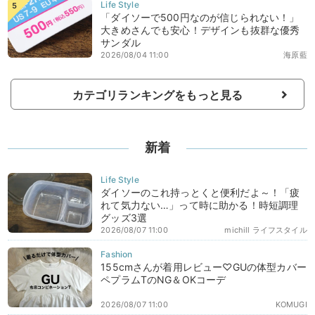
「ダイソーで500円なのが信じられない！」
大きめさんでも安心！デザインも抜群な優秀
サンダル
2026/08/04 11:00
海原藍
カテゴリランキングをもっと見る
新着
ダイソーのこれ持っとくと便利だよ～！「疲
れて気力ない…」って時に助かる！時短調理
グッズ3選
2026/08/07 11:00
michill ライフスタイル
155cmさんが着用レビュー♡GUの体型カバー
ペプラムTのNG＆OKコーデ
2026/08/07 11:00
KOMUGI