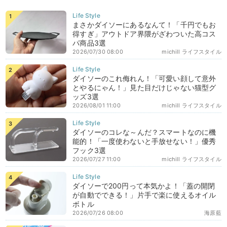
まさかダイソーにあるなんて！「千円でもお
得すぎ」アウトドア界隈がざわついた高コス
パ商品3選
2026/07/30 08:00
michill ライフスタイル
ダイソーのこれ侮れん！「可愛い顔して意外
とやるにゃん！」見た目だけじゃない猫型グ
ッズ3選
2026/08/01 11:00
michill ライフスタイル
ダイソーのコレな～んだ？スマートなのに機
能的！「一度使わないと手放せない！」優秀
フック3選
2026/07/27 11:00
michill ライフスタイル
ダイソーで200円って本気かよ！「蓋の開閉
が自動でできる！」片手で楽に使えるオイル
ボトル
2026/07/26 08:00
海原藍