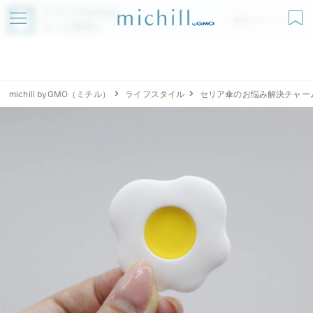
アプリでmichillが
無料ダウンロード
もっと便利に
michill byGMO（ミチル）
ライフスタイル
セリア傘のお悩み解決チャー