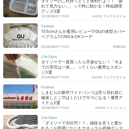
ダイソーのこれ持っとくと便利だよ～！「疲
れて気力ない…」って時に助かる！時短調理
グッズ3選
2026/08/07 11:00
michill ライフスタイル
155cmさんが着用レビュー♡GUの体型カバー
ペプラムTのNG＆OKコーデ
2026/08/07 11:00
KOMUGI
ダイソーで一度買ったら手放せない！「今ま
での苦労は一体…」ってくらい優秀なスポン
ジ3選
2026/08/07 11:00
michill ライフスタイル
しまむらの新作ワイドパンツは売り切れ前に
確保しとこ♡はくだけでサマになる！優秀ア
イテム5選
2026/08/07 11:00
michill ファッション
「ダイソーで300円！？」値段を言うと驚か
れる！お部屋になじむナチュラル収納グッズ