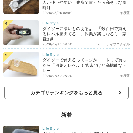
人が使いやすい！他所で買ったら高そうな腕
時計
2026/08/05 08:00
海原藍
ダイソーに凄いものあるよ！「数百円で買え
るレベル超えてる！」作業が楽になるミニ家
電3選
2026/07/25 08:00
michill ライフスタイル
ダイソーで買えるってマジか！ニトリで買っ
たら千円越えレベル！地味だけど高機能なト
レー
2026/07/30 08:00
海原藍
カテゴリランキングをもっと見る
新着