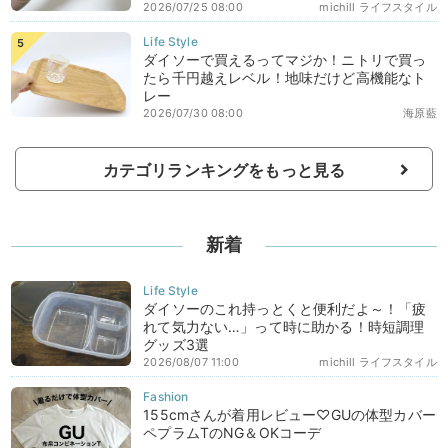
2026/07/25 08:00
michill ライフスタイル
ダイソーで買えるってマジか！ニトリで買っ
たら千円越えレベル！地味だけど高機能なト
レー
2026/07/30 08:00
海原藍
カテゴリランキングをもっと見る
新着
ダイソーのこれ持っとくと便利だよ～！「疲
れて気力ない…」って時に助かる！時短調理
グッズ3選
2026/08/07 11:00
michill ライフスタイル
155cmさんが着用レビュー♡GUの体型カバー
ペプラムTのNG＆OKコーデ