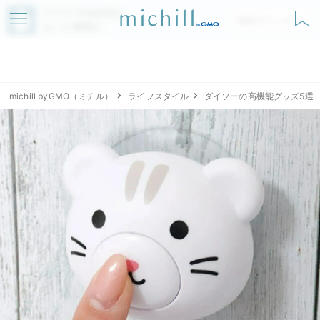
アプリでmichillが
無料ダウンロード
もっと便利に
michill byGMO（ミチル）
ライフスタイル
ダイソーの高機能グッズ5選