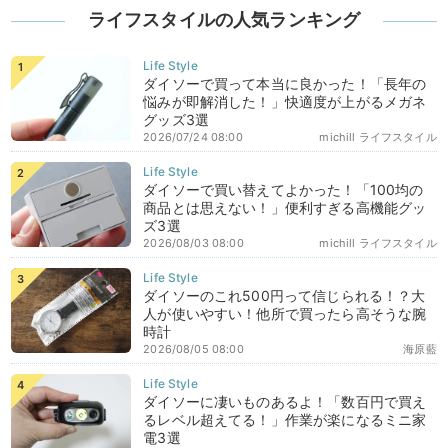
ライフスタイルの人気ランキング
ダイソーで買って本当に良かった！「長年の
悩みが即解消した！」快適度が上がるメガネ
グッズ3選
2026/07/24 08:00
michill ライフスタイル
ダイソーで買い替えてよかった！「100均の
商品とは思えない！」便利すぎる高機能グッ
ズ3選
2026/08/03 08:00
michill ライフスタイル
ダイソーのこれ500円って信じられる！？大
人が使いやすい！他所で買ったら高そうな腕
時計
2026/08/05 08:00
海原藍
ダイソーに凄いものあるよ！「数百円で買え
るレベル超えてる！」作業が楽になるミニ家
電3選