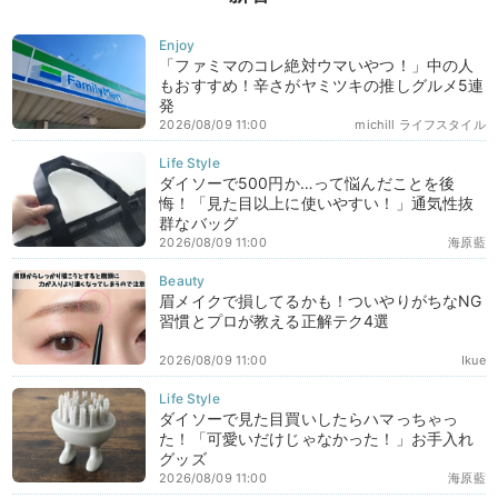
「ファミマのコレ絶対ウマいやつ！」中の人
もおすすめ！辛さがヤミツキの推しグルメ5連
発
2026/08/09 11:00
michill ライフスタイル
ダイソーで500円か…って悩んだことを後
悔！「見た目以上に使いやすい！」通気性抜
群なバッグ
2026/08/09 11:00
海原藍
眉メイクで損してるかも！ついやりがちなNG
習慣とプロが教える正解テク4選
2026/08/09 11:00
Ikue
ダイソーで見た目買いしたらハマっちゃっ
た！「可愛いだけじゃなかった！」お手入れ
グッズ
2026/08/09 11:00
海原藍