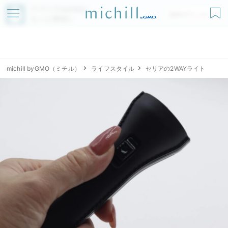
アプリでmichillが
無料ダウンロード
もっと便利に
michill byGMO（ミチル）
ライフスタイル
セリアの2WAYライト