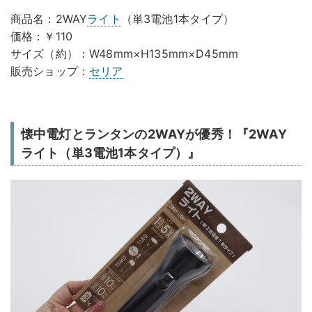
商品名：2WAY
ライト
（単3電池1本タイプ）
価格：￥110
サイズ（約）：W48mm×H135mm×D45mm
販売ショップ：
セリア
懐中電灯とランタンの2WAYが優秀！『2WAY
ライト（単3電池1本タイプ）』