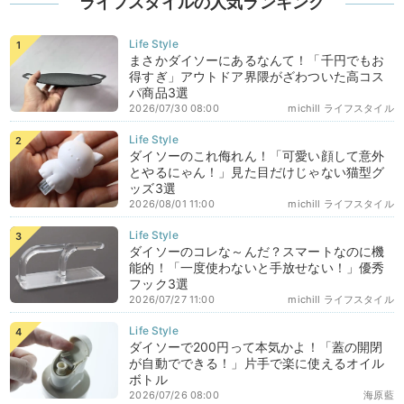
ライフスタイルの人気ランキング
まさかダイソーにあるなんて！「千円でもお
得すぎ」アウトドア界隈がざわついた高コス
パ商品3選
2026/07/30 08:00
michill ライフスタイル
ダイソーのこれ侮れん！「可愛い顔して意外
とやるにゃん！」見た目だけじゃない猫型グ
ッズ3選
2026/08/01 11:00
michill ライフスタイル
ダイソーのコレな～んだ？スマートなのに機
能的！「一度使わないと手放せない！」優秀
フック3選
2026/07/27 11:00
michill ライフスタイル
ダイソーで200円って本気かよ！「蓋の開閉
が自動でできる！」片手で楽に使えるオイル
ボトル
2026/07/26 08:00
海原藍