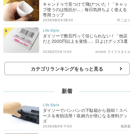
キャンドゥで見つけて飛びついた！「キャッ
プ使うのは抵抗が…」毎日気持ちよく使える
専用コップ
2026/08/04 08:00
叶こはく
ダイソーで数百円って信じられない！「他店
だと2000円以上を覚悟…」日よけグッズ3選
2026/07/29 11:00
michill ライフスタイル
カテゴリランキングをもっと見る
新着
ダイソーでパンパンの下駄箱から脱却！スペ
ースを有効活用！収納力が倍になる便利グッ
ズ
2026/08/06 11:00
海原藍