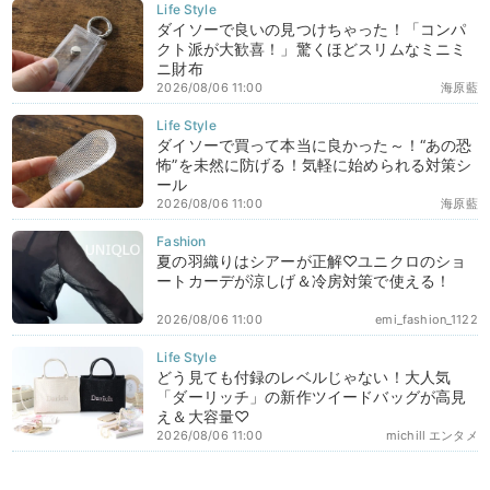
ダイソーで良いの見つけちゃった！「コンパ
クト派が大歓喜！」驚くほどスリムなミニミ
ニ財布
2026/08/06 11:00
海原藍
ダイソーで買って本当に良かった～！“あの恐
怖”を未然に防げる！気軽に始められる対策シ
ール
2026/08/06 11:00
海原藍
夏の羽織りはシアーが正解♡ユニクロのショ
ートカーデが涼しげ＆冷房対策で使える！
2026/08/06 11:00
emi_fashion_1122
どう見ても付録のレベルじゃない！大人気
「ダーリッチ」の新作ツイードバッグが高見
え＆大容量♡
2026/08/06 11:00
michill エンタメ