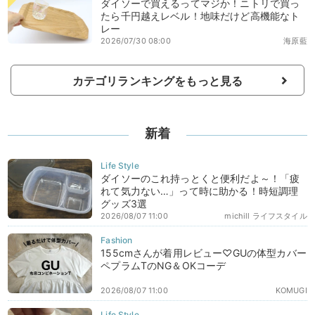
ダイソーで買えるってマジか！ニトリで買っ
たら千円越えレベル！地味だけど高機能なト
レー
2026/07/30 08:00
海原藍
カテゴリランキングをもっと見る
新着
ダイソーのこれ持っとくと便利だよ～！「疲
れて気力ない…」って時に助かる！時短調理
グッズ3選
2026/08/07 11:00
michill ライフスタイル
155cmさんが着用レビュー♡GUの体型カバー
ペプラムTのNG＆OKコーデ
2026/08/07 11:00
KOMUGI