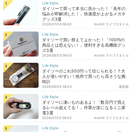
ダイソーで買って本当に良かった！「長年の
悩みが即解消した！」快適度が上がるメガネ
グッズ3選
2026/07/24 08:00
michill ライフスタイル
ダイソーで買い替えてよかった！「100均の
商品とは思えない！」便利すぎる高機能グッ
ズ3選
2026/08/03 08:00
michill ライフスタイル
ダイソーのこれ500円って信じられる！？大
人が使いやすい！他所で買ったら高そうな腕
時計
2026/08/05 08:00
海原藍
ダイソーに凄いものあるよ！「数百円で買え
るレベル超えてる！」作業が楽になるミニ家
電3選
2026/07/25 08:00
michill ライフスタイル