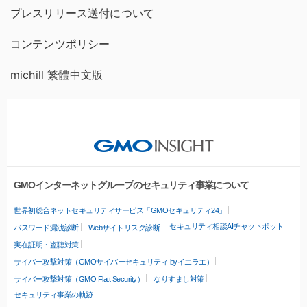
プレスリリース送付について
コンテンツポリシー
michill 繁體中文版
GMOインターネットグループのセキュリティ事業について
世界初総合ネットセキュリティサービス「GMOセキュリティ24」
セキュリティ相談AIチャットボット
パスワード漏洩診断
Webサイトリスク診断
実在証明・盗聴対策
サイバー攻撃対策（GMOサイバーセキュリティ byイエラエ）
サイバー攻撃対策（GMO Flatt Security）
なりすまし対策
セキュリティ事業の軌跡