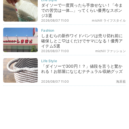
ダイソーで一度買ったら手放せない！「今ま
での苦労は一体…」ってくらい優秀なスポン
ジ3選
2026/08/07 11:00
michill ライフスタイル
しまむらの新作ワイドパンツは売り切れ前に
確保しとこ♡はくだけでサマになる！優秀ア
イテム5選
2026/08/07 11:00
michill ファッション
「ダイソーで300円！？」値段を言うと驚か
れる！お部屋になじむナチュラル収納グッズ
2026/08/07 11:00
海原藍