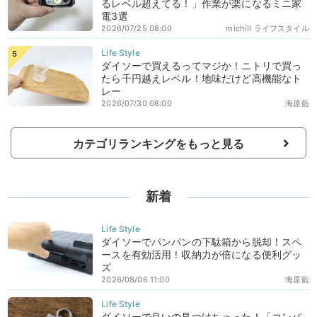
るレベル超えてる！」作業が楽になるミニ家
電3選
2026/07/25 08:00
michill ライフスタイル
ダイソーで買えるってマジか！ニトリで買っ
たら千円越えレベル！地味だけど高機能なト
レー
2026/07/30 08:00
海原藍
カテゴリランキングをもっと見る
新着
ダイソーでパンパンの下駄箱から脱却！スペ
ースを有効活用！収納力が倍になる便利グッ
ズ
2026/08/06 11:00
海原藍
ダイソーで良いの見つけちゃった！「コンパ