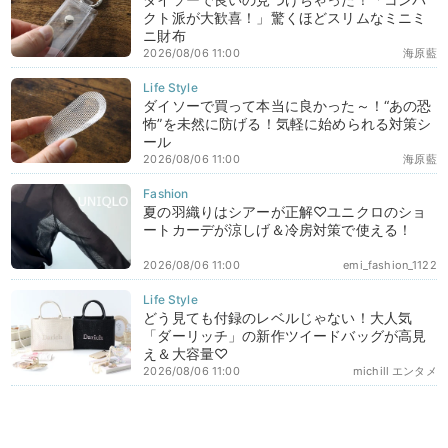
クト派が大歓喜！」驚くほどスリムなミニミ
ニ財布
2026/08/06 11:00
海原藍
ダイソーで買って本当に良かった～！“あの恐
怖”を未然に防げる！気軽に始められる対策シ
ール
2026/08/06 11:00
海原藍
夏の羽織りはシアーが正解♡ユニクロのショ
ートカーデが涼しげ＆冷房対策で使える！
2026/08/06 11:00
emi_fashion_1122
どう見ても付録のレベルじゃない！大人気
「ダーリッチ」の新作ツイードバッグが高見
え＆大容量♡
2026/08/06 11:00
michill エンタメ