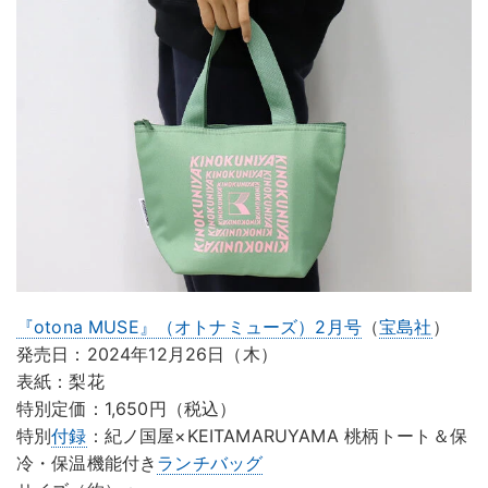
『otona MUSE』（オトナミューズ）2月号
（
宝島社
）
発売日：2024年12月26日（木）
表紙：梨花
特別定価：1,650円（税込）
特別
付録
：紀ノ国屋×KEITAMARUYAMA 桃柄トート＆保
冷・保温機能付き
ランチバッグ