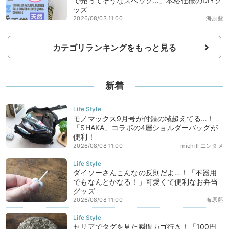
で売ってそうなスペック…」本格仕様のDIYグ
ッズ
2026/08/03 11:00
海原藍
カテゴリランキングをもっと見る
新着
モノマックス9月号が付録の域超えてる…！
「SHAKA」コラボの4層ショルダーバッグが
便利！
2026/08/08 11:00
michill エンタメ
ダイソーさんこんなの反則だよ…！「不器用
でもなんとかなる！」可愛くて便利なお弁当
グッズ
2026/08/08 11:00
海原藍
セリアでタグを見た瞬間カゴ行き！「100円