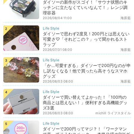
ダイソーの新作がスゴイ！「サウナ状態のキ
ッチンに立たなくていいなんて！」レンジ調
理容器
2026/08/04 11:00
海原藍
ダイソーで思わず2度見！200円とは思えない
可愛さ♡「それどこの？」って聞かれるスト
ラップ
2026/07/31 08:00
海原藍
「か…可愛すぎる」ダイソーで200円なのが申
し訳なくなる！他で買ったら高そうなスマホ
グッズ
2026/08/03 08:00
海原藍
ダイソーで買い替えてよかった！「100均の
商品とは思えない！」便利すぎる高機能グッ
ズ3選
2026/08/03 08:00
michill ライフスタイル
ダイソーで200円ってマジ？！「ワークマン