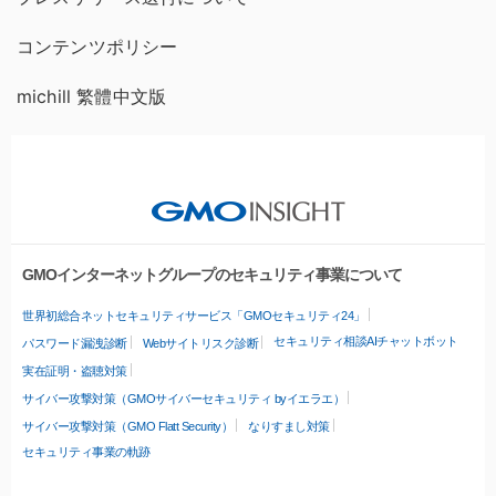
コンテンツポリシー
michill 繁體中文版
GMOインターネットグループのセキュリティ事業について
世界初総合ネットセキュリティサービス「GMOセキュリティ24」
セキュリティ相談AIチャットボット
パスワード漏洩診断
Webサイトリスク診断
実在証明・盗聴対策
サイバー攻撃対策（GMOサイバーセキュリティ byイエラエ）
サイバー攻撃対策（GMO Flatt Security）
なりすまし対策
セキュリティ事業の軌跡