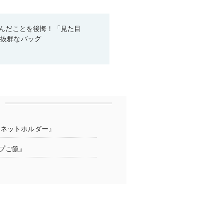
悩んだことを後悔！「見た目
性抜群なバッグ
いネットホルダー』
プご飯』