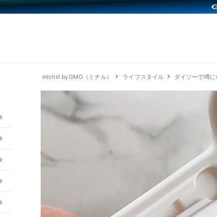
michill byGMO（ミチル）
ライフスタイル
ダイソーで噂に