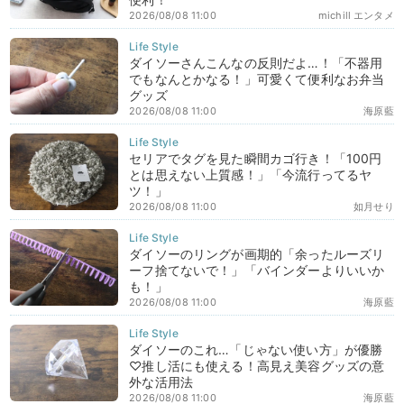
2026/08/08 11:00
michill エンタメ
ダイソーさんこんなの反則だよ…！「不器用
でもなんとかなる！」可愛くて便利なお弁当
グッズ
2026/08/08 11:00
海原藍
セリアでタグを見た瞬間カゴ行き！「100円
とは思えない上質感！」「今流行ってるヤ
ツ！」
2026/08/08 11:00
如月せり
ダイソーのリングが画期的「余ったルーズリ
ーフ捨てないで！」「バインダーよりいいか
も！」
2026/08/08 11:00
海原藍
ダイソーのこれ…「じゃない使い方」が優勝
♡推し活にも使える！高見え美容グッズの意
外な活用法
2026/08/08 11:00
海原藍