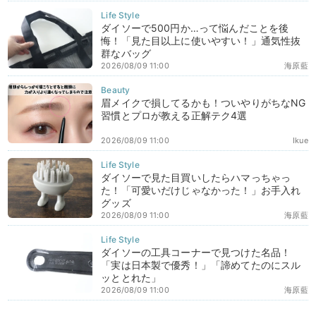
ダイソーで500円か…って悩んだことを後
悔！「見た目以上に使いやすい！」通気性抜
群なバッグ
2026/08/09 11:00
海原藍
眉メイクで損してるかも！ついやりがちなNG
習慣とプロが教える正解テク4選
2026/08/09 11:00
Ikue
ダイソーで見た目買いしたらハマっちゃっ
た！「可愛いだけじゃなかった！」お手入れ
グッズ
2026/08/09 11:00
海原藍
ダイソーの工具コーナーで見つけた名品！
「実は日本製で優秀！」「諦めてたのにスル
ッととれた」
2026/08/09 11:00
海原藍