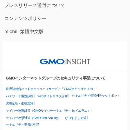
プレスリリース送付について
コンテンツポリシー
michill 繁體中文版
GMOインターネットグループのセキュリティ事業について
世界初総合ネットセキュリティサービス「GMOセキュリティ24」
セキュリティ相談AIチャットボット
パスワード漏洩診断
Webサイトリスク診断
実在証明・盗聴対策
サイバー攻撃対策（GMOサイバーセキュリティ byイエラエ）
サイバー攻撃対策（GMO Flatt Security）
なりすまし対策
セキュリティ事業の軌跡