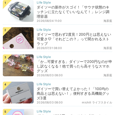
ダイソーの新作がスゴイ！「サウナ状態のキ
ッチンに立たなくていいなんて！」レンジ調
理容器
2026/08/04 11:00
海原藍
ダイソーで思わず2度見！200円とは思えない
可愛さ♡「それどこの？」って聞かれるスト
ラップ
2026/07/31 08:00
海原藍
「か…可愛すぎる」ダイソーで200円なのが申
し訳なくなる！他で買ったら高そうなスマホ
グッズ
2026/08/03 08:00
海原藍
ダイソーで買い替えてよかった！「100均の
商品とは思えない！」便利すぎる高機能グッ
ズ3選
2026/08/03 08:00
michill ライフスタイル