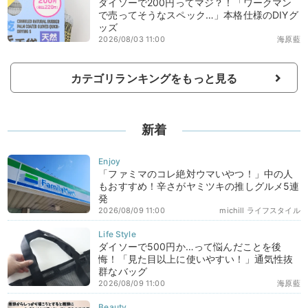
ダイソーで200円ってマジ？！「ワークマン
で売ってそうなスペック…」本格仕様のDIYグ
ッズ
2026/08/03 11:00
海原藍
カテゴリランキングをもっと見る
新着
「ファミマのコレ絶対ウマいやつ！」中の人
もおすすめ！辛さがヤミツキの推しグルメ5連
発
2026/08/09 11:00
michill ライフスタイル
ダイソーで500円か…って悩んだことを後
悔！「見た目以上に使いやすい！」通気性抜
群なバッグ
2026/08/09 11:00
海原藍