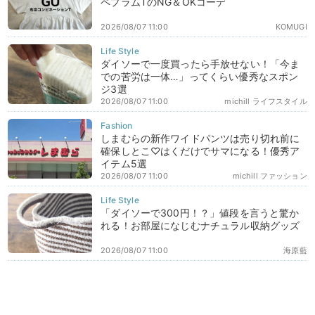
ペプラムTのNG＆OKコーデ
2026/08/07 11:00
KOMUGI
ダイソーで一度買ったら手放せない！「今ま
での苦労は一体…」ってくらい優秀なスポン
ジ3選
2026/08/07 11:00
michill ライフスタイル
しまむらの新作ワイドパンツは売り切れ前に
確保しとこ♡はくだけでサマになる！優秀ア
イテム5選
2026/08/07 11:00
michill ファッション
「ダイソーで300円！？」値段を言うと驚か
れる！お部屋になじむナチュラル収納グッズ
2026/08/07 11:00
海原藍