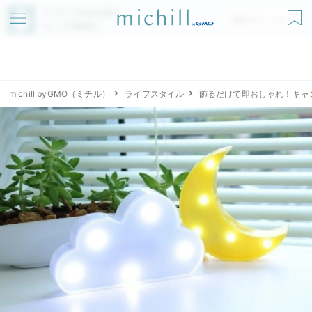
アプリでmichillが
無料ダウンロード
もっと便利に
michill byGMO（ミチル）
ライフスタイル
飾るだけで即おしゃれ！キャ