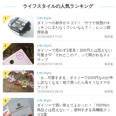
ライフスタイルの人気ランキング
ダイソーの新作がスゴイ！「サウナ状態のキ
ッチンに立たなくていいなんて！」レンジ調
理容器
2026/08/04 11:00
海原藍
ダイソーで思わず2度見！200円とは思えない
可愛さ♡「それどこの？」って聞かれるスト
ラップ
2026/07/31 08:00
海原藍
「か…可愛すぎる」ダイソーで200円なのが申
し訳なくなる！他で買ったら高そうなスマホ
グッズ
2026/08/03 08:00
海原藍
ダイソーで買い替えてよかった！「100均の
商品とは思えない！」便利すぎる高機能グッ
ズ3選