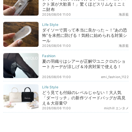
クト派が大歓喜！」驚くほどスリムなミニミ
ニ財布
2026/08/06 11:00
海原藍
ダイソーで買って本当に良かった～！“あの恐
怖”を未然に防げる！気軽に始められる対策シ
ール
2026/08/06 11:00
海原藍
夏の羽織りはシアーが正解♡ユニクロのショ
ートカーデが涼しげ＆冷房対策で使える！
2026/08/06 11:00
emi_fashion_1122
どう見ても付録のレベルじゃない！大人気
「ダーリッチ」の新作ツイードバッグが高見
え＆大容量♡
2026/08/06 11:00
michill エンタメ