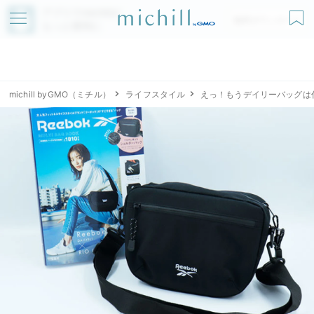
アプリでmichillが
無料ダウンロード
もっと便利に
michill byGMO（ミチル）
ライフスタイル
えっ！もうデイリーバッグは