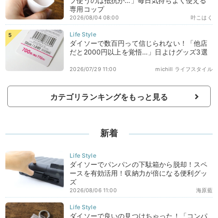
プ使うのは抵抗が…」毎日気持ちよく使える
専用コップ
2026/08/04 08:00
叶こはく
ダイソーで数百円って信じられない！「他店
だと2000円以上を覚悟…」日よけグッズ3選
2026/07/29 11:00
michill ライフスタイル
カテゴリランキングをもっと見る
新着
ダイソーでパンパンの下駄箱から脱却！スペ
ースを有効活用！収納力が倍になる便利グッ
ズ
2026/08/06 11:00
海原藍
ダイソーで良いの見つけちゃった！「コンパ