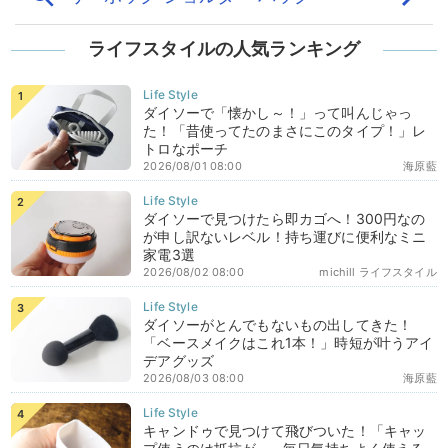
ライフスタイルの人気ランキング
ダイソーで「懐かし～！」って叫んじゃっ
た！「昔使ってたのまさにこのタイプ！」レ
トロなポーチ
2026/08/01 08:00
海原藍
ダイソーで見つけたら即カゴへ！300円なの
が申し訳ないレベル！持ち運びに便利なミニ
家電3選
2026/08/02 08:00
michill ライフスタイル
ダイソーがとんでもないもの出してきた！
「ベースメイクはこれ1本！」時短が叶うアイ
デアグッズ
2026/08/03 08:00
海原藍
キャンドゥで見つけて飛びついた！「キャッ