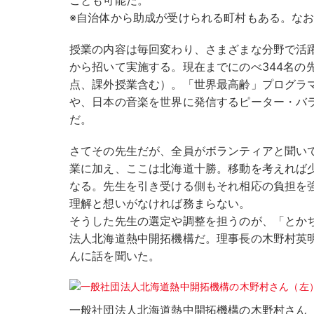
ことも可能だ。
※自治体から助成が受けられる町村もある。な
授業の内容は毎回変わり、さまざまな分野で活
から招いて実施する。現在までにのべ344名の先
点、課外授業含む）。「世界最高齢」プログラ
や、日本の音楽を世界に発信するピーター・バ
だ。
さてその先生だが、全員がボランティアと聞い
業に加え、ここは北海道十勝。移動を考えれば
なる。先生を引き受ける側もそれ相応の負担を
理解と想いがなければ務まらない。
そうした先生の選定や調整を担うのが、「とか
法人北海道熱中開拓機構だ。理事長の木野村英
んに話を聞いた。
一般社団法人北海道熱中開拓機構の木野村さん