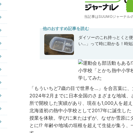
当記事はSUUMOジャーナル
他のおすすめ記事を読む
ダイソーのこれ持っとくと
い…」って時に助かる！時短
「もういちど7歳の目で世界を…」を合言葉に
2024年2月までに日本全国のさまざまな地域、
所で開校した実績があり、現在も1,000人を超
北海道初の熱中小学校として2017年に誕生し
授業を体験。学びに来たはずが、なぜか雪原にダ
とに!? 年齢や地域の垣根を超えて生徒が集う
す。