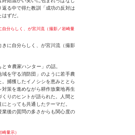
は終始温かい笑いに包まれっぱなし
り返る中で得た教訓「成功の反対は
たはずだ。
向きに自分らしく、が宮川流（撮影
もと☆農家ハンター」の話。
地域を守る消防団」のように若手農
た。捕獲したイノシシを恵みととら
シ対策を進めながら耕作放棄地再生
づくりのヒントが語られた。人間と
道にとっても共通したテーマだ。
授業後の質問の多さからも関心度の