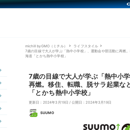
michill byGMO（ミチル）
ライフスタイル
7歳の目線で大人が学ぶ「熱中小学校」、運動会や部活動に再燃
海道「とかち熱中小学校」
7歳の目線で大人が学ぶ「熱中小
再燃。移住、転職、脱サラ起業な
「とかち熱中小学校」
更新日：2024年3月19日
/
公開日：2024年3月19日
SUUMO