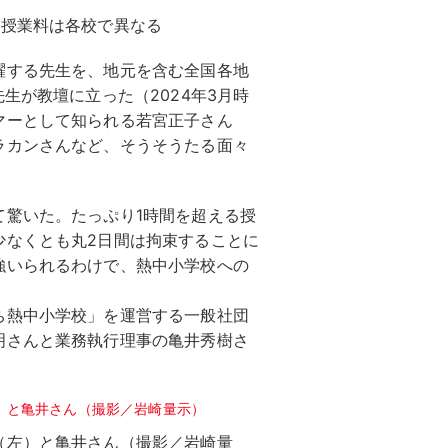
お授業料は各校で異なる
躍する先生を、地元を含む全国各地
生が教壇に立った（2024年3月時
マーとして知られる若宮正子さん
ラカンさんなど、そうそうたる面々
て驚いた。たっぷり1時間を超える授
少なくとも丸2日間は拘束することに
強いられるわけで、熱中小学校への
ち熱中小学校」を運営する一般社団
明さんと業務執行理事の亀井秀樹さ
（左）と亀井さん（撮影／岩崎量