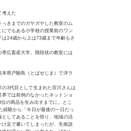
て考えた
さっきまでのガヤガヤした教室のム
こにでもある小学校の授業前のワン
は24歳から上は73歳まで年齢もさ
の帯広畜産大学。階段状の教室には
熊本県戸馳島（とばせじま）で洋ラ
家の3代目として生まれた宮川さんは
業界では前例のなかったネットショ
1位の商品を生み出すまでに。とこ
た経験から「今日が最後の一日だっ
軸としてあることを悟り、地域の活
かけ足で書いてしまったが、失敗談