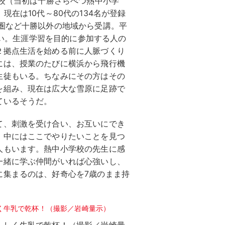
開校（当初は十勝さらべつ熱中小学
現在は10代～80代の134名が登録
圏など十勝以外の地域から受講。平
も若い。生涯学習を目的に参加する人の
２拠点生活を始める前に人脈づくり
には、授業のたびに横浜から飛行機
生徒もいる。ちなみにその方はその
を組み、現在は広大な雪原に足跡で
ているそうだ。
て、刺激を受け合い、お互いにでき
。中にはここでやりたいことを見つ
人もいます。熱中小学校の先生に感
一緒に学ぶ仲間がいれば心強いし、
に集まるのは、好奇心を7歳のまま持