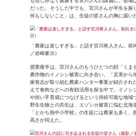
も惜しみなく披露する宮川さんの講義に、会場
だった。そうした中でも、宮川さんが半生を振
何もしないこと」は、生徒の皆さんの胸に届い
「農家は楽しすぎる」と話す宮川将人さん。前
／岩崎量示）
授業後半は、宮川さんのもうひとつの顔「くま
農作物のイノシシ被害に向き合い、「災害から
家有志が取り組む農家ハンター事業が紹介され
えて食肉などへの有効活用を探る中で、イノシ
や担い手育成につなげるという持続可能な地域
野生生物との共生は、エゾシカ被害に悩む北海
「とかち熱中小学校」の生徒には農家も多く、
高さが伺えた。