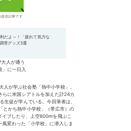
の提供記事です
便利だよ～！「疲れて気力な
調理グッズ3選
、大人が学ぶ社会塾「熱中小学校」。
さらに米国シアトルを加えた計24カ
える生徒が学んでいる。今回筆者は、
た「とかち熱中小学校」（帯広市）の
イブしたり、上空800mを飛ぶこ
、一風変わった「小学校」に潜入しま