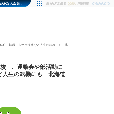
。移住、転職、脱サラ起業など人生の転機にも 北
学校」、運動会や部活動に
ど人生の転機にも 北海道