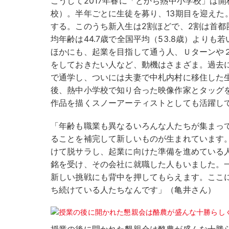
こうして2017年春に「とかち熱中小学校」は
校）。半年ごとに生徒を募り、13期目を迎えた。
する。このうち新入生は2割ほどで、2割は首都
均年齢は44.7歳で全国平均（53.8歳）より
ほかにも、起業を目指して通う人、Ｕターンや
をしておきたい人など、動機はさまざま。過去
で通学し、ついには夫妻で中札内村に移住した
後、熱中小学校で知り合った映像作家とタッグ
作品を描くスノーアーティストとしても活躍し
「年齢も職業も異なるいろんな人たちが集まっ
ることを補完して新しいものが生まれています
けて脱サラし、起業に向けた準備を進めている
銘を受け、その会社に就職した人もいました。
新しい挑戦にも背中を押してもらえます。ここ
ち続けている人たちなんです」（亀井さん）