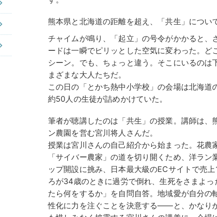
熊本県と北海道の距離を超え、「共生」につい
チャイムが鳴り、「起立」の号令がかかると、
ードは一瞬でピリッとした空気に変わった。ど
シーン。でも、ちょっと違う。そこにいるのは下
まざまな大人たちだ。
この日の「とかち熱中小学校」の会場は北海道
約50人の生徒が詰めかけていた。
筆者が聴講したのは「共生」の授業。講師は、
ン農園を営む宮川将人さんだ。
授業は宮川さんの自己紹介から始まった。花農
「サイバー農家」の道を切り開くため、洋ラン
ップ開設に挑み、日本最大級のECサイトで売上
ろが34歳のときに過労で倒れ、生死をさまよっ
たら何をするか」を自問自答。地域愛が自分の
性化に力を注ぐことを決意する――と、かなり