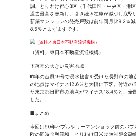
調。とりわけ都心3区（千代田区・中央区・港
過去最高を更新し、引き続き在庫が減少し底堅
新築マンションの発売戸数は前年同月比8.2％
8.5％とまずまずです。
（資料／東日本不動産流通機構）
下落率の大きい災害地域
昨年の台風19号で浸水被害を受けた長野市の地点
の地点はマイナス12.6％と大幅に下落。付近
た東京都日野市の地点がマイナス18.4％と、
した。
■まとめ
今回は90年バブルやリーマンショック前のバブ
欧の同時金融緩和、とりわけ日米は無制限金融