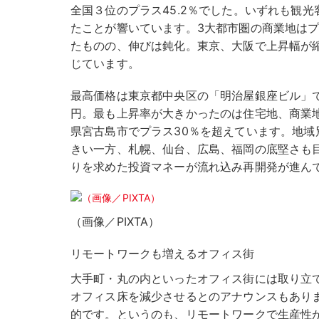
全国３位のプラス45.2％でした。いずれも観
たことが響いています。3大都市圏の商業地はプ
たものの、伸びは鈍化。東京、大阪で上昇幅が
じています。
最高価格は東京都中央区の「明治屋銀座ビル」で
円。最も上昇率が大きかったのは住宅地、商業
県宮古島市でプラス30％を超えています。地域
きい一方、札幌、仙台、広島、福岡の底堅さも
りを求めた投資マネーが流れ込み再開発が進ん
（画像／PIXTA）
リモートワークも増えるオフィス街
大手町・丸の内といったオフィス街には取り立
オフィス床を減少させるとのアナウンスもあり
的です。というのも、リモートワークで生産性