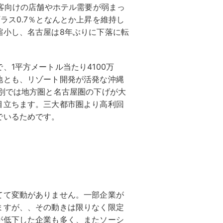
光客向けの店舗やホテル需要が弱まっ
ラス0.7％となんとか上昇を維持し
縮小し、名古屋は8年ぶりに下落に転
、1平方メートル当たり4100万
地とも、リゾート開発が活発な沖縄
別では地方圏と名古屋圏の下げが大
目立ちます。三大都市圏より高利回
でいるためです。
てて変動がありません。一部企業が
ますが、、その動きは限りなく限定
が低下した企業も多く、またソーシ