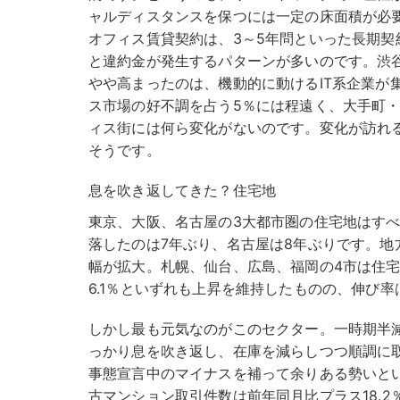
ャルディスタンスを保つには一定の床面積が必
オフィス賃貸契約は、3～5年問といった長期契
と違約金が発生するパターンが多いのです。渋
やや高まったのは、機動的に動けるIT系企業が
ス市場の好不調を占う5％には程遠く、大手町
ィス街には何ら変化がないのです。変化が訪れ
そうです。
息を吹き返してきた？住宅地
東京、大阪、名古屋の3大都市圏の住宅地はす
落したのは7年ぶり、名古屋は8年ぶりです。地
幅が拡大。札幌、仙台、広島、福岡の4市は住宅
6.1％といずれも上昇を維持したものの、伸び
しかし最も元気なのがこのセクター。一時期半
っかり息を吹き返し、在庫を減らしつつ順調に
事態宣言中のマイナスを補って余りある勢いと
古マンション取引件数は前年同月比プラス18.2