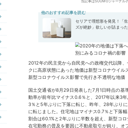
当記事はSUUMOジャーナル
他のおすすめ記事を読む
セリアで理想形を発見！「
ズが絶妙」欲しいが詰まっ
2012年の民主党から自民党への政権交代以降、
クに高原状態にあった地価は新型コロナウイル
新型コロナウイルス影響で先行き不透明な地価
国土交通省が8月29日発表した7月1日時点の
動率が前年比マイナス0.6％と、2017年以来3
3％と5年ぶりに下落に転じ、昨年、28年ぶり
に転じました。住宅地はマイナス0.7％と下落
割合は60.1%と2年ぶりに半数を超え、新型コ
在宅勤務の普及を要因に不動産取引が鈍り、オ