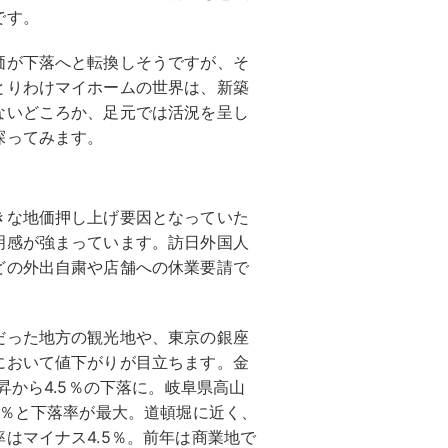
です。
価が下落へと転換しそうですが、そ
とりわけマイホームの世界は、新築
ないどころか、足元では活況を呈し
探ってみます。
きな地価押し上げ要因となっていた
明感が強まっています。訪日外国人
どの外出自粛や店舗への休業要請で
だった地方の観光地や、東京の銀座
において値下がりが目立ちます。金
昇から4.5％の下落に。岐阜県高山
3％と下落率が最大。道頓堀に近く、
はマイナス4.5％。前年は商業地で