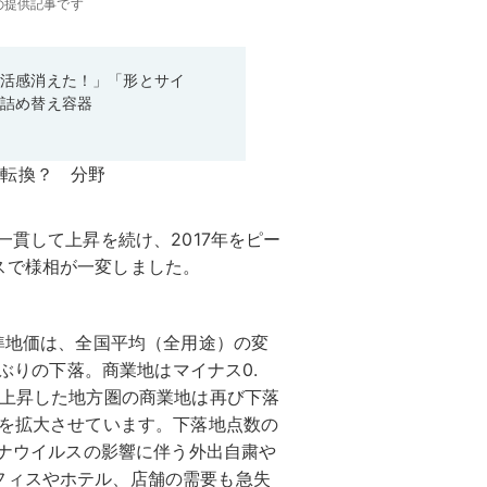
の提供記事です
生活感消えた！」「形とサイ
た詰め替え容器
一貫して上昇を続け、2017年をピー
スで様相が一変しました。
基準地価は、全国平均（全用途）の変
年ぶりの下落。商業地はマイナス0.
に上昇した地方圏の商業地は再び下落
幅を拡大させています。下落地点数の
ロナウイルスの影響に伴う外出自粛や
フィスやホテル、店舗の需要も急失