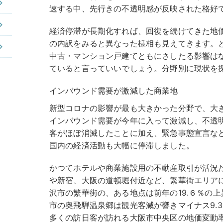
速する中、先行きの不透明感が反映された格好
経済停滞が長期化すれば、回復を続けてきた地
の内訳をみると異なった様相も見えてきます。
中古・マンション戸建てともにさしたる影響は
ていると言っていいでしょう。分野別に現状を
インバウンド需要が激減した商業地
新型コロナの影響が最も大きかった分野で、大
インバウンド需要が今年に入って激減し、不透
客がほぼ消滅したことに加え、緊急事態宣言な
国内の経済活動も大幅に停滞しました。
かつてホテルや商業施設用の不動産取引が活況
や新宿、大阪の道頓堀付近など、繁華街エリア
沢市の繁華街の、ある地点は前年の19.６％の上
市の奥飛騨温泉郷は観光客減が響きマイナス9.
多くの訪日客が訪れる大阪市中央区の地価変動率