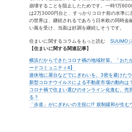
崩壊することを阻止したためです。一時1万60
は2万3000円台と、すっかりコロナ前の水準
の世界は、継続されるであろう日米欧の同時金
い風を受け、当面は好調を継続しそうです。
住まいに関するコラムをもっと読む
SUUMO
【住まいに関する関連記事】
横浜だからできたコロナ禍の地域対策。「おた
ードコミュニティ4】
遊休地に屋台などでにぎわいを。3密を避けた
新型コロナウイルスによる不動産市場の動向は
コロナ禍で住まい選びのオンライン化進む。売
る？
「歩道」がにぎわいの主役に!? 規制緩和が生