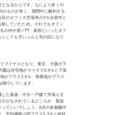
要となるからです。なにより多くの
約のものが多く、期間中に解約する
谷区のオフィス空室率が3％台前半と
集積していたため。それでもオフィ
・丸の内や虎ノ門・新宿といったオフ
るとしてもずいぶんと先の話になり
べてマイナスとなり、東京、大阪が下
方圏は住宅地がマイナス0.9％と下落
地がプラス3.6％、商業地がプラス
率は縮小しています。
減した新築・中古一戸建て市場もす
取引がなされているどころか、緊急
いっていいでしょう。8月の首都圏中
％、平均価格は同プラス5.3％と絶好