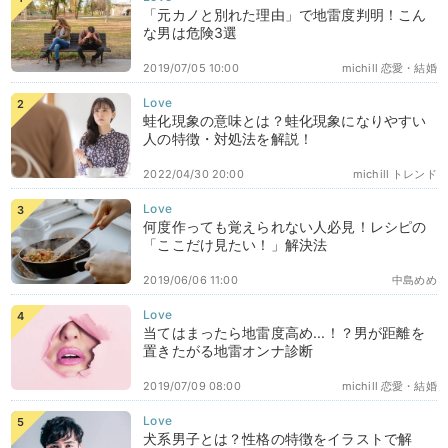
「元カノと別れた理由」で地雷度判明！こん
な男は危険3選
2019/07/05 10:00
michill 恋愛・結婚
蛙化現象の意味とは？蛙化現象になりやすい
人の特徴・対処法を解説！
2022/04/30 20:00
michill トレンド
何度作っても覚えられない人必見！レシピの
「ここだけ見たい！」解決法
2019/06/06 11:00
中島めめ
当てはまったら地雷度高め...！？男が距離を
置きたがる地雷オンナ診断
2019/07/09 08:00
michill 恋愛・結婚
犬系男子とは？性格の特徴をイラストで解