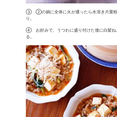
③ ②の鍋に全体に火が通ったら水溶き片栗粉
り。
④ お好みで、うつわに盛り付けた後に白髪ね
る。