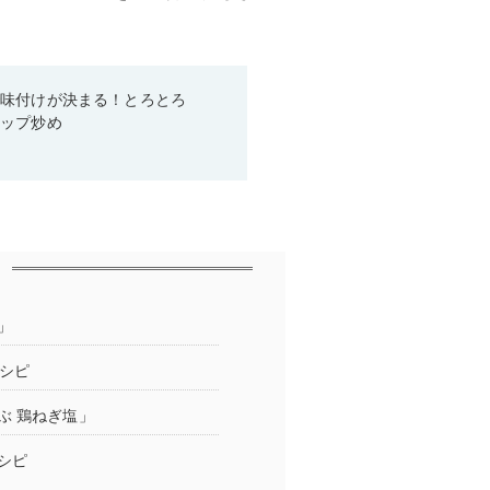
で味付けが決まる！とろとろ
ャップ炒め
」
シピ
ぶ 鶏ねぎ塩」
シピ