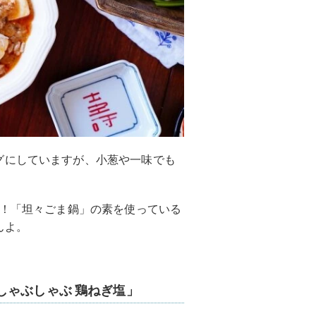
グにしていますが、小葱や一味でも
腐！「坦々ごま鍋」の素を使っている
んよ。
しゃぶしゃぶ 鶏ねぎ塩」