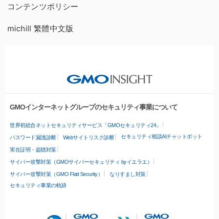
コンテンツポリシー
michill 繁體中文版
GMOインターネットグループのセキュリティ事業について
世界初総合ネットセキュリティサービス「GMOセキュリティ24」
セキュリティ相談AIチャットボット
パスワード漏洩診断
Webサイトリスク診断
実在証明・盗聴対策
サイバー攻撃対策（GMOサイバーセキュリティ byイエラエ）
サイバー攻撃対策（GMO Flatt Security）
なりすまし対策
セキュリティ事業の軌跡