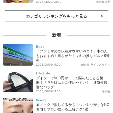
2026/05/23 08:00
茂木奈央美
カテゴリランキングをもっと見る
新着
「ファミマのコレ絶対ウマいやつ！」中の人
もおすすめ！辛さがヤミツキの推しグルメ5連
発
2026/08/09 11:00
michill ライフスタイル
ダイソーで500円か…って悩んだことを後
悔！「見た目以上に使いやすい！」通気性抜
群なバッグ
2026/08/09 11:00
海原藍
眉メイクで損してるかも！ついやりがちなNG
習慣とプロが教える正解テク4選