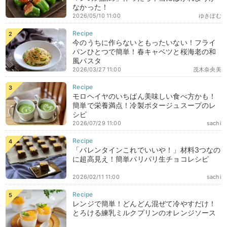
なかった！
2026/05/10 11:00
ゆきぼむ
今のうちに作らないともったいない！フライ
パンひとつで簡単！春キャベツと桜海老の和
風パスタ
2026/03/27 11:00
茂木奈央美
モロヘイヤのいちばん美味しい食べ方かも！
簡単で栄養満点！冷製ポタージュスープのレ
シピ
2026/07/29 11:00
sachi
「バレンタインこれでいいや！」材料3つなの
に超高見え！簡単パリパリ生チョコレシピ
2026/02/11 11:00
sachi
レンジで簡単！どんどん混ぜて冷やすだけ！
とろける練乳ミルクプリンのオレンジソース