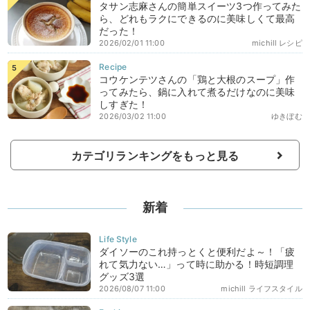
タサン志麻さんの簡単スイーツ3つ作ってみた
ら、どれもラクにできるのに美味しくて最高
だった！
2026/02/01 11:00
michill レシピ
コウケンテツさんの「鶏と大根のスープ」作
ってみたら、鍋に入れて煮るだけなのに美味
しすぎた！
2026/03/02 11:00
ゆきぼむ
カテゴリランキングをもっと見る
新着
ダイソーのこれ持っとくと便利だよ～！「疲
れて気力ない…」って時に助かる！時短調理
グッズ3選
2026/08/07 11:00
michill ライフスタイル