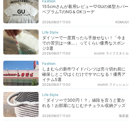
155cmさんが着用レビュー♡GUの体型カバー
ペプラムTのNG＆OKコーデ
2026/08/07 11:00
KOMUGI
ダイソーで一度買ったら手放せない！「今ま
での苦労は一体…」ってくらい優秀なスポン
ジ3選
2026/08/07 11:00
michill ライフスタイル
しまむらの新作ワイドパンツは売り切れ前に
確保しとこ♡はくだけでサマになる！優秀ア
イテム5選
2026/08/07 11:00
michill ファッション
「ダイソーで300円！？」値段を言うと驚か
れる！お部屋になじむナチュラル収納グッズ
2026/08/07 11:00
海原藍