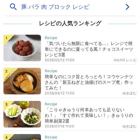
レシピの人気ランキング
「気づいたら無限に食べてる…」レンジで簡
単にできるのに凝ってる風！チョコスイーツ
レシピ3選
2026/02/12 11:00
michill レシピ
簡単なのにコク旨とろっとろ！コウケンテツ
さんの「新玉ねぎと油揚げのスープ煮」作っ
てみた！
2026/04/12 11:00
ゆきぼむ
「こりゃきゅうり何本あっても足りない
わ！」「すぐ作れて美味しい！」きゅうりの
簡単副菜2選
2026/07/19 11:00
ゆきぼむ